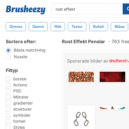
Dimma
Damm
Rök
Textur
Bokeh
Blåsa
Sortera efter:
Rost Effekt Penslar
-
763 fre
Bästa matchning
Nyaste
Sponsrade bilder av
Filtyp
borstar
Actions
PSD
Mönster
gradienter
strukturer
symboler
former
Styles