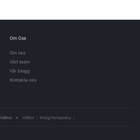
Om Oss
Om oss
Vårt team
Vår blogg
Kontakta oss
•
hållna
Villkor
Integritetspolicy