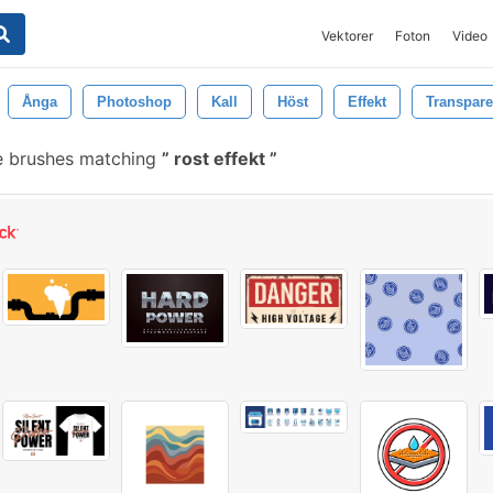
Vektorer
Foton
Video
Ånga
Photoshop
Kall
Höst
Effekt
Transpare
e brushes matching
rost effekt