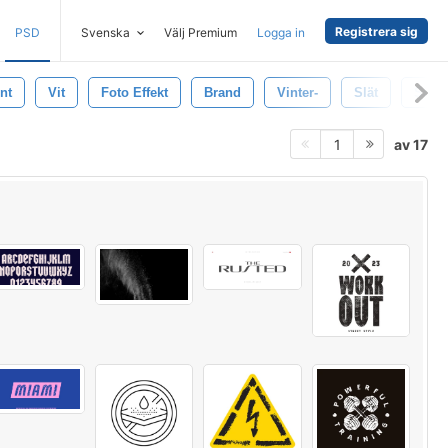
Registrera sig
PSD
Svenska
Välj Premium
Logga in
nt
Vit
Foto Effekt
Brand
Vinter-
Slät
Särsk
av 17
1