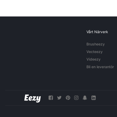
Vårt Närverk
Brusheezy
Vecteezy
Videezy
Bli en leverantör