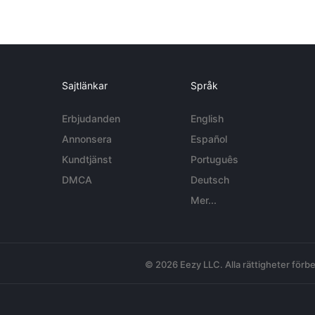
Sajtlänkar
Språk
Erbjudanden
English
Annonsera
Español
Kundtjänst
Português
DMCA
Deutsch
Mer...
© 2026 Eezy LLC. Alla rättigheter förbe