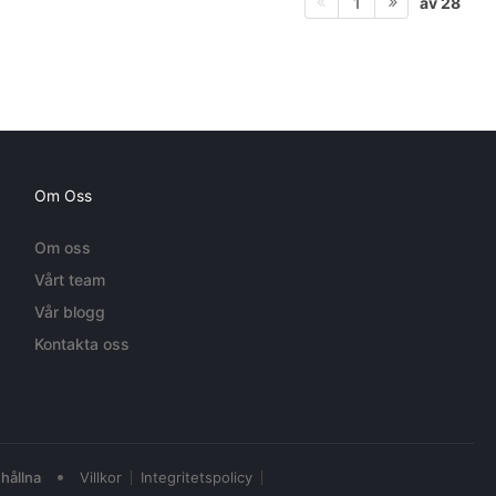
av 28
1
Om Oss
Om oss
Vårt team
Vår blogg
Kontakta oss
•
hållna
Villkor
Integritetspolicy