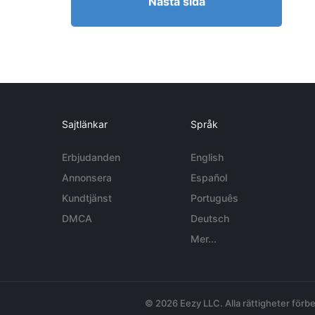
Nästa sida
Sajtlänkar
Språk
Erbjudanden
English
Annonsera
Español
Kundtjänst
Português
DMCA
Deutsch
Mer...
© 2026 Eezy LLC. Alla rättigheter förbe