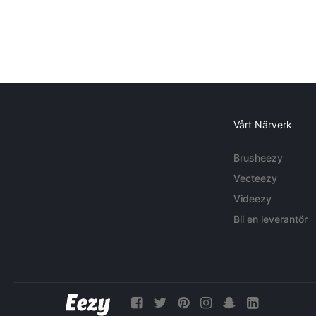
Vårt Närverk
Brusheezy
Vecteezy
Videezy
Bli en leverantör