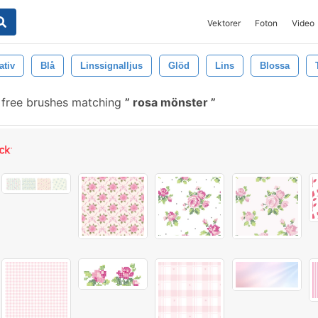
Vektorer
Foton
Video
ativ
Blå
Linssignalljus
Glöd
Lins
Blossa
free brushes matching
rosa mönster