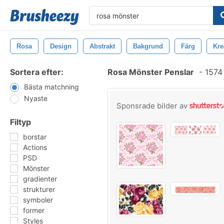
Rosa
Design
Abstrakt
Bakgrund
Färg
Kre
Sortera efter:
Rosa Mönster Penslar
-
1574 
Bästa matchning
Nyaste
Sponsrade bilder av
Filtyp
borstar
Actions
PSD
Mönster
gradienter
strukturer
symboler
former
Styles