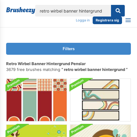
lose
Logga in
Registrera sig
Filters
Retro Wirbel Banner Hintergrund Penslar
3679 free brushes matching
retro wirbel banner hintergrund