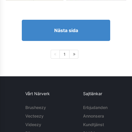
Nästa sida
1
Vårt Närverk
Sajtlänkar
Brusheezy
Erbjudanden
Vecteezy
Annonsera
Videezy
Kundtjänst