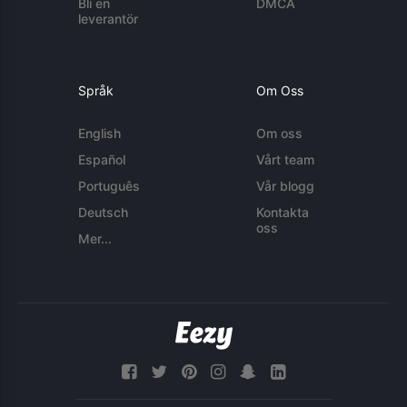
Bli en
DMCA
leverantör
Språk
Om Oss
English
Om oss
Español
Vårt team
Português
Vår blogg
Deutsch
Kontakta
oss
Mer...