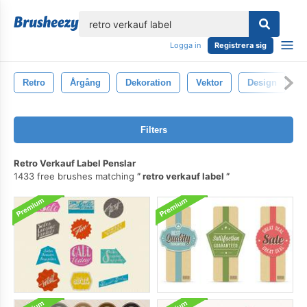
lose
Logga in
Registrera sig
Retro
Årgång
Dekoration
Vektor
Design
M
Filters
Retro Verkauf Label Penslar
1433 free brushes matching
retro verkauf label