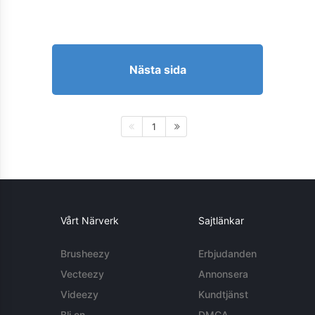
Nästa sida
1
Vårt Närverk
Sajtlänkar
Brusheezy
Erbjudanden
Vecteezy
Annonsera
Videezy
Kundtjänst
Bli en
DMCA