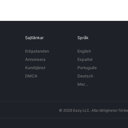
Sajtlänkar
Språk
Erbjudanden
English
Annonsera
Español
Kundtjänst
Português
DMCA
Deutsch
Mer...
© 2026 Eezy LLC. Alla rättigheter förbe