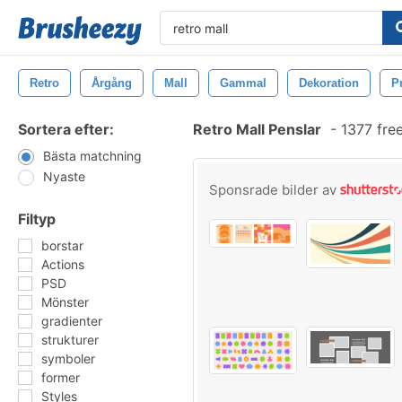
Retro
Årgång
Mall
Gammal
Dekoration
P
Sortera efter:
Retro Mall Penslar
-
1377 fre
Bästa matchning
Nyaste
Sponsrade bilder av
Filtyp
borstar
Actions
PSD
Mönster
gradienter
strukturer
symboler
former
Styles