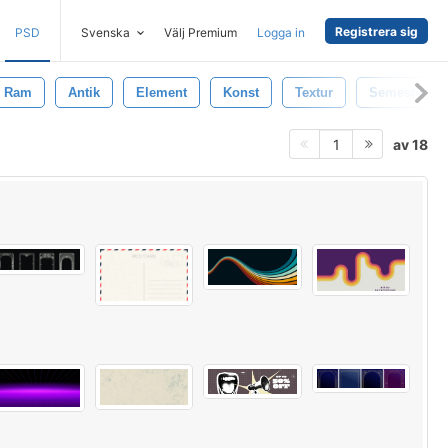
Registrera sig
PSD
Svenska
Välj Premium
Logga in
Ram
Antik
Element
Konst
Textur
Semester
av 18
1