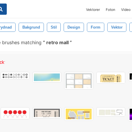
Vektorer
Foton
Video
rydnad
Bakgrund
Stil
Design
Form
Vektor
e brushes matching
retro mall