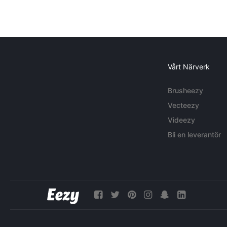
Vårt Närverk
Brusheezy
Vecteezy
Videezy
Bli en leverantör