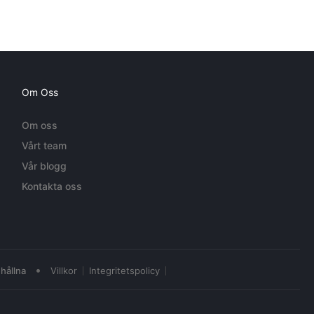
Om Oss
Om oss
Vårt team
Vår blogg
Kontakta oss
•
hållna
Villkor
Integritetspolicy