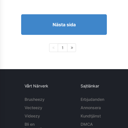
Nästa sida
1
Vårt Närverk
Sajtlänkar
Brusheezy
Erbjudanden
Vecteezy
Annonsera
Videezy
Kundtjänst
Bli en
DMCA