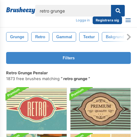
lose
Logga in
Registrera sig
Grunge
Retro
Gammal
Textur
Bakgrund
Filters
Retro Grunge Penslar
1873 free brushes matching
retro grunge