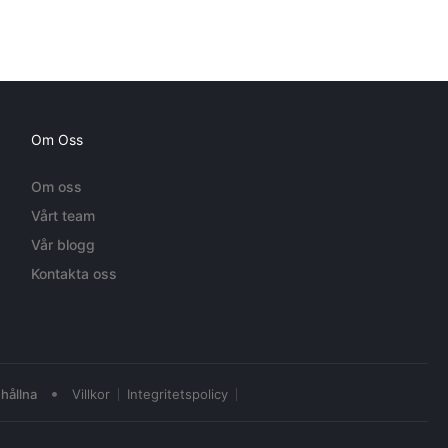
Om Oss
Om oss
Vårt team
Vår blogg
Kontakta oss
•
hållna
Villkor
Integritetspolicy