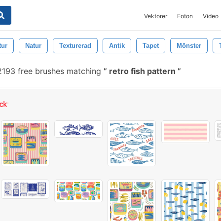
Vektorer
Foton
Video
tur
Natur
Texturerad
Antik
Tapet
Mönster
193 free brushes matching
retro fish pattern