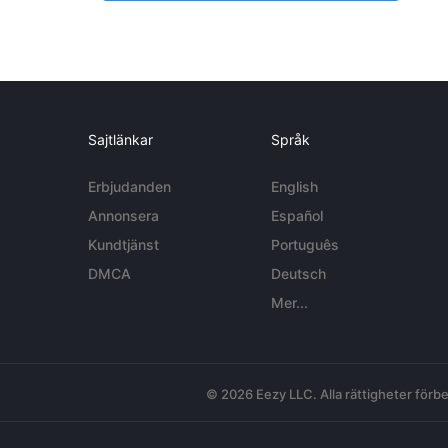
Sajtlänkar
Språk
Erbjudanden
English
Annonsera
Español
Kundtjänst
Português
DMCA
Deutsch
Mer...
© 2026 Eezy LLC. Alla rättigheter förbe