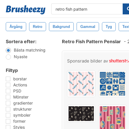
Årgång
Retro
Bakgrund
Gammal
Tyg
Tex
Sortera efter:
Retro Fish Pattern Penslar
-
2
Bästa matchning
Nyaste
Sponsrade bilder av
Filtyp
borstar
Actions
PSD
Mönster
gradienter
strukturer
symboler
former
Styles