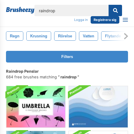
lose
Logga in
Registrera sig
Regn
Krusning
Rörelse
Vatten
Flytande
K
Filters
Raindrop Penslar
684 free brushes matching
raindrop