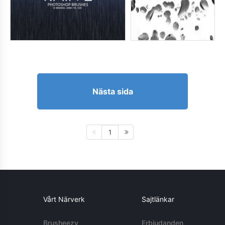
Nästa sida
1
Vårt Närverk
Sajtlänkar
Brusheezy
Erbjudanden