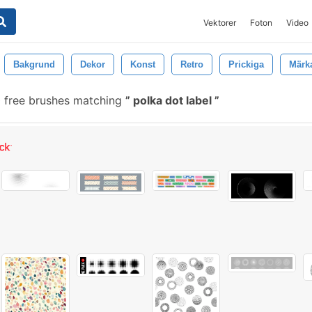
Vektorer
Foton
Video
Bakgrund
Dekor
Konst
Retro
Prickiga
Märk
 free brushes matching
polka dot label