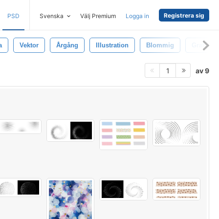
Registrera sig
PSD
Svenska
Välj Premium
Logga in
a
Vektor
Årgång
Illustration
Blommig
Grafisk
av 9
1