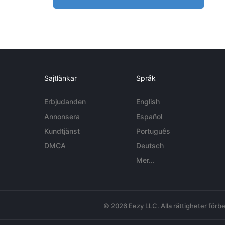
Sajtlänkar
Språk
Erbjudanden
English
Annonsera
Español
Kundtjänst
Português
DMCA
Deutsch
Mer...
© 2026 Eezy LLC. Alla rättigheter förbe