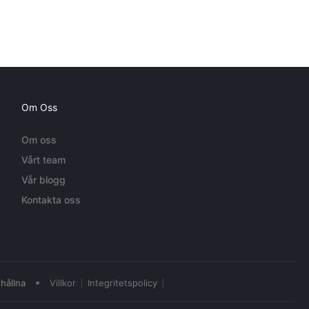
Om Oss
Om oss
Vårt team
Vår blogg
Kontakta oss
•
hållna
Villkor
Integritetspolicy