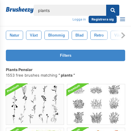
lose
Logga in
Registrera sig
Natur
Växt
Blommig
Blad
Retro
Växter
Filters
Plants Penslar
1553 free brushes matching
plants