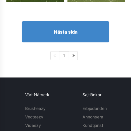
Nästa sida
1
Vårt Närverk
Sajtlänkar
Brusheezy
Erbjudanden
Vecteezy
Annonsera
Videezy
Kundtjänst