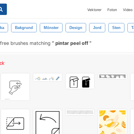
Vektorer
Foton
Video
cka
Bakgrund
Mönster
Design
Jord
Sten
T
free brushes matching
pintar peel off