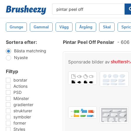
Grunge
Gammal
Vägg
Årgång
Skal
Spri
Sortera efter:
Pintar Peel Off Penslar
-
606 
Bästa matchning
Nyaste
Sponsrade bilder av
Filtyp
borstar
Actions
PSD
Mönster
gradienter
strukturer
symboler
former
Styles