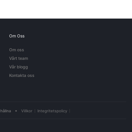
Om Oss
Om oss
Vårt team
Vår blogg
Kontakta oss
•
hållna
Villkor
Integritetspolicy