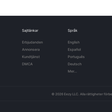
Sajtlänkar
Språk
Erbjudanden
English
Annonsera
Español
Kundtjänst
Português
DMCA
Deutsch
Mer...
© 2026 Eezy LLC. Alla rättigheter förbe