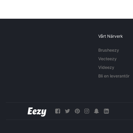
Vårt Närverk
Brusheezy
Vecteezy
Videezy
Bli en leverantör