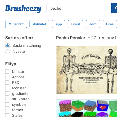
Minecraft
Aktivitet
App
Bröst
Jord
Gräs
Sortera efter:
Pecho Penslar
-
27 free brus
Bästa matchning
Nyaste
Filtyp
borstar
Actions
PSD
Mönster
gradienter
strukturer
symboler
former
Styles