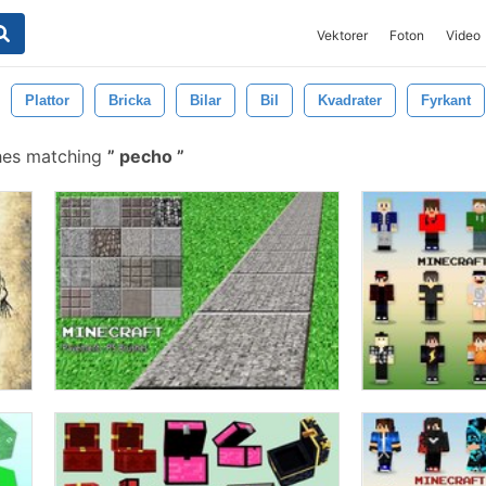
Vektorer
Foton
Video
Plattor
Bricka
Bilar
Bil
Kvadrater
Fyrkant
hes matching
pecho