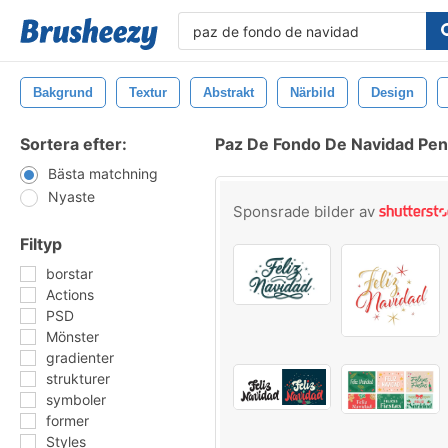
Bakgrund
Textur
Abstrakt
Närbild
Design
Sortera efter:
Paz De Fondo De Navidad Pen
Bästa matchning
Nyaste
Sponsrade bilder av
Filtyp
borstar
Actions
PSD
Mönster
gradienter
strukturer
symboler
former
Styles