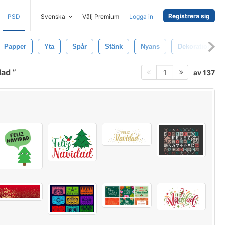
Registrera sig
PSD
Svenska
Välj Premium
Logga in
Papper
Yta
Spår
Stänk
Nyans
Dekoration
dad
av 137
1