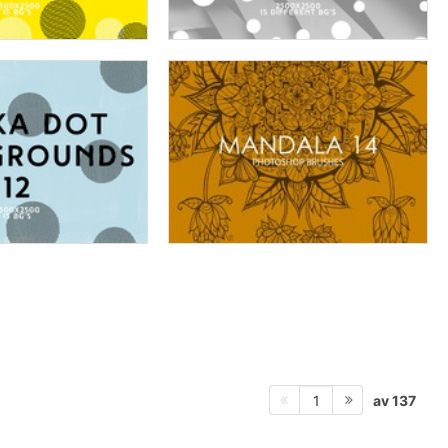
av 137
1