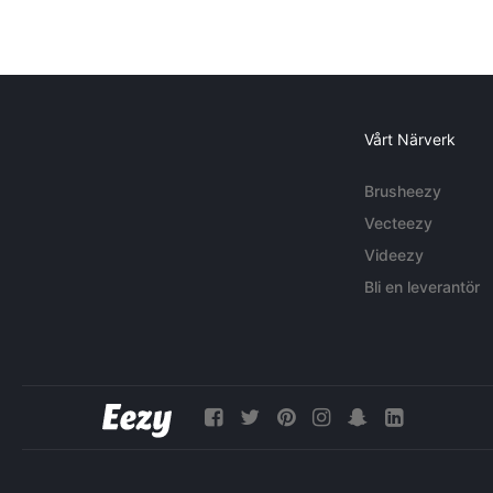
Vårt Närverk
Brusheezy
Vecteezy
Videezy
Bli en leverantör