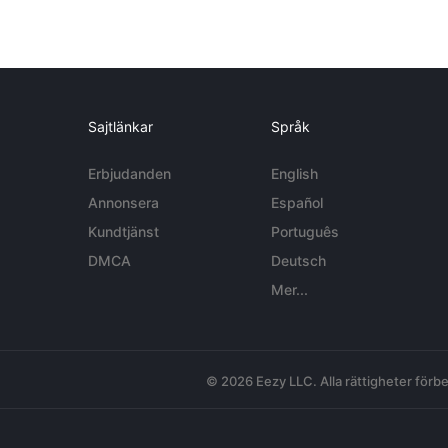
Sajtlänkar
Språk
Erbjudanden
English
Annonsera
Español
Kundtjänst
Português
DMCA
Deutsch
Mer...
© 2026 Eezy LLC. Alla rättigheter förbe