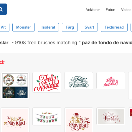
Vektorer
Foton
Video
Vit
Mönster
Isolerat
Färg
Svart
Texturerad
slar
-
9108 free brushes matching
paz de fondo de navi