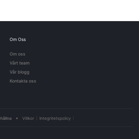
Om Oss
Om oss
Vårt team
Vår blogg
Kontakta oss
•
hållna
Villkor
Integritetspolicy