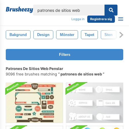
lose
Logga in
Registrera sig
Bakgrund
Design
Mönster
Tapet
Sten
Gr
Filters
Patrones De Sitios Web Penslar
9096 free brushes matching
patrones de sitios web