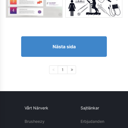
Nästa sida
1
Vårt Närverk
Sajtlänkar
Brusheezy
Erbjudanden