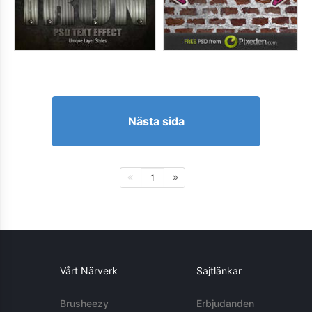
Nästa sida
1
Vårt Närverk
Sajtlänkar
Brusheezy
Erbjudanden