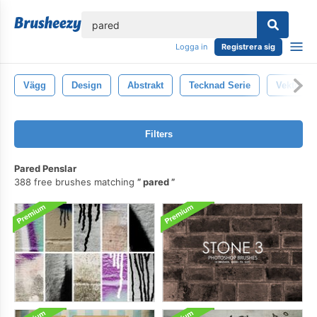
lose
Logga in
Registrera sig
Vägg
Design
Abstrakt
Tecknad Serie
Vektor
Filters
Pared Penslar
388 free brushes matching
pared