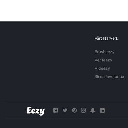
Vårt Närverk
Brusheezy
Vecteezy
Videezy
Bli en leverantör