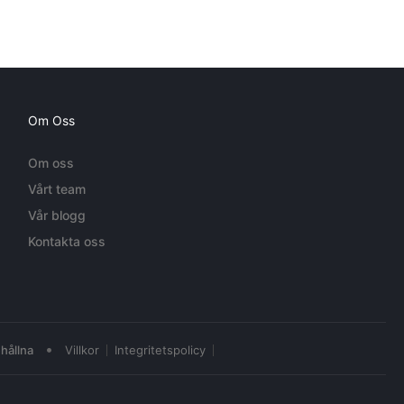
Om Oss
Om oss
Vårt team
Vår blogg
Kontakta oss
•
hållna
Villkor
Integritetspolicy