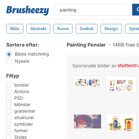
Måla
Abstrakt
Konst
Grafisk
Design
Splat
Sortera efter:
Painting Penslar
-
1468 free 
Bästa matchning
Nyaste
Sponsrade bilder av
Filtyp
borstar
Actions
PSD
Mönster
gradienter
strukturer
symboler
former
Styles