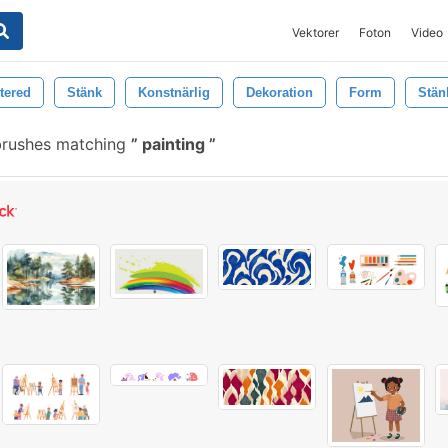
Vektorer
Foton
Video
tered
Stänk
Konstnärlig
Dekoration
Form
Stän
brushes matching
painting