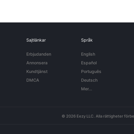
Sajtlänkar
Språk
Erbjudanden
English
Annonsera
Español
Kundtjänst
Português
DMCA
Deutsch
Mer...
© 2026 Eezy LLC. Alla rättigheter förbe