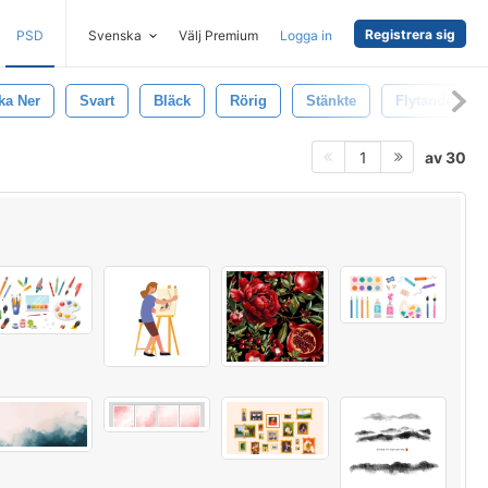
Registrera sig
PSD
Svenska
Välj Premium
Logga in
ka Ner
Svart
Bläck
Rörig
Stänkte
Flytande
av 30
1