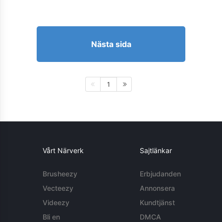
Nästa sida
1
Vårt Närverk
Sajtlänkar
Brusheezy
Erbjudanden
Vecteezy
Annonsera
Videezy
Kundtjänst
Bli en
DMCA