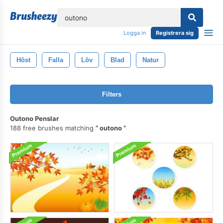
lose
Logga in
Registrera sig
Höst
Falla
Löv
Blad
Natur
Filters
Outono Penslar
188 free brushes matching
outono