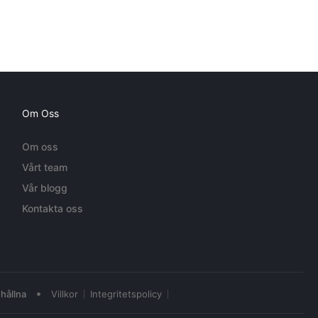
Om Oss
Om oss
Vårt team
Vår blogg
Kontakta oss
•
hållna
Villkor
Integritetspolicy