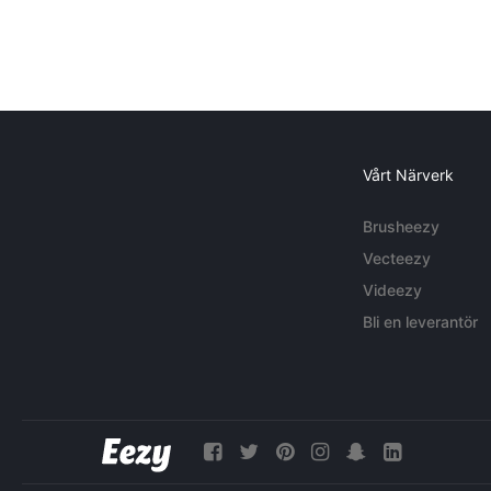
Vårt Närverk
Brusheezy
Vecteezy
Videezy
Bli en leverantör