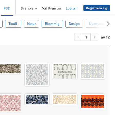
Registrera sig
PSD
Svenska
Välj Premium
Logga in
Textil-
Natur
Blommig
Design
Utsmyckat Möns
av 12
1