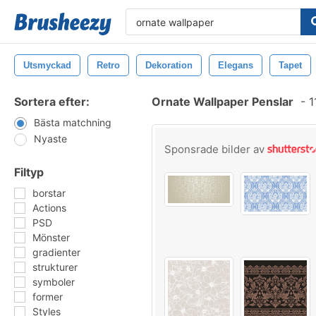
Utsmyckad
Retro
Dekoration
Elegans
Tapet
Sortera efter:
Ornate Wallpaper Penslar
-
1
Bästa matchning
Nyaste
Sponsrade bilder av
Filtyp
borstar
Actions
PSD
Mönster
gradienter
strukturer
symboler
former
Styles