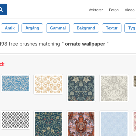
Vektorer
Foton
Video
Antik
Årgång
Gammal
Bakgrund
Textur
Tyg
198 free brushes matching
ornate wallpaper