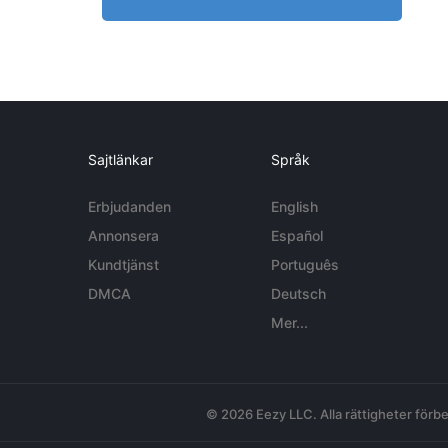
Sajtlänkar
Språk
Erbjudanden
English
Annonsera
Español
Kundtjänst
Português
DMCA
Deutsch
Mer...
© 2026 Eezy LLC. Alla rättigheter förbe