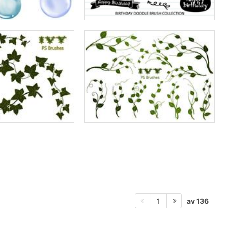
av 136
1