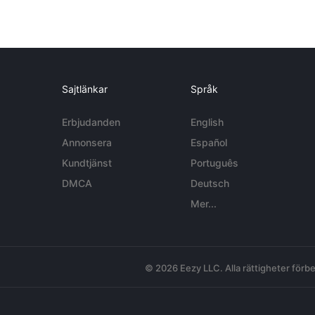
Sajtlänkar
Språk
Erbjudanden
English
Annonsera
Español
Kundtjänst
Português
DMCA
Deutsch
Mer...
© 2026 Eezy LLC. Alla rättigheter förbe