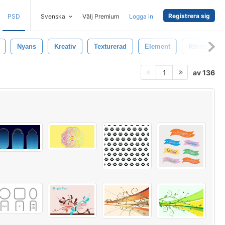
Registrera sig
PSD
Svenska
Välj Premium
Logga in
Nyans
Kreativ
Texturerad
Element
Rörelse
av 136
1