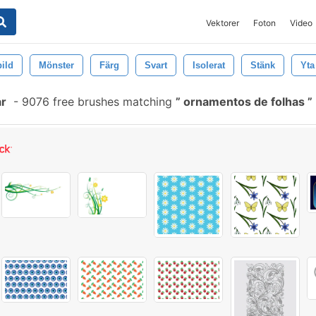
Vektorer
Foton
Video
ild
Mönster
Färg
Svart
Isolerat
Stänk
Yta
ar
-
9076 free brushes matching
ornamentos de folhas