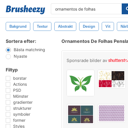
Bakgrund
Textur
Abstrakt
Design
Vit
Närb
Sortera efter:
Ornamentos De Folhas Pensl
Bästa matchning
Nyaste
Sponsrade bilder av
Filtyp
borstar
Actions
PSD
Mönster
gradienter
strukturer
symboler
former
Styles