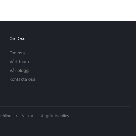
Om Oss
Om oss
Vårt team
Vår blogg
Kontakta oss
•
hållna
Villkor
Integritetspolicy