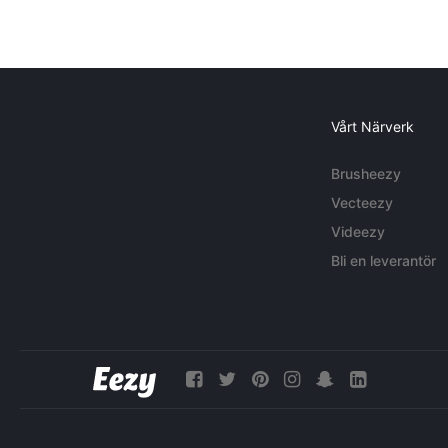
Vårt Närverk
Brusheezy
Vecteezy
Videezy
Bli en leverantör