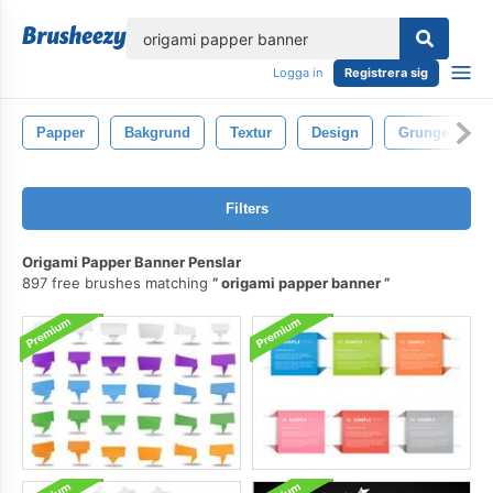
lose
Logga in
Registrera sig
Papper
Bakgrund
Textur
Design
Grunge
Filters
Origami Papper Banner Penslar
897 free brushes matching
origami papper banner