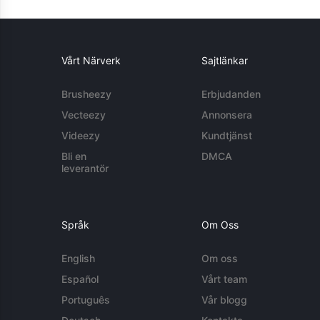
Vårt Närverk
Sajtlänkar
Brusheezy
Erbjudanden
Vecteezy
Annonsera
Videezy
Kundtjänst
Bli en
DMCA
leverantör
Språk
Om Oss
English
Om oss
Español
Vårt team
Português
Vår blogg