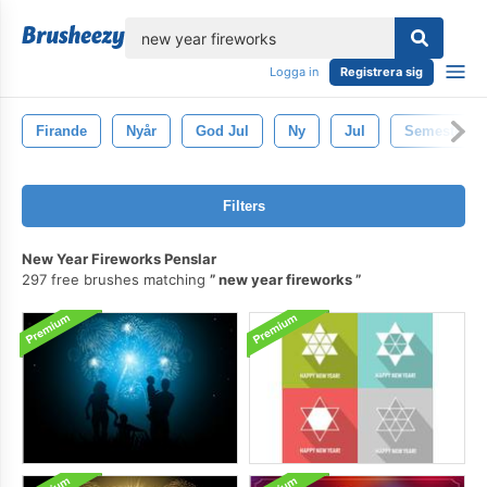
lose
Logga in
Registrera sig
Firande
Nyår
God Jul
Ny
Jul
Semester
Filters
New Year Fireworks Penslar
297 free brushes matching
new year fireworks