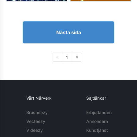
Nästa sida
1
Vårt Närverk
Sajtlänkar
Brusheezy
Erbjudanden
Vecteezy
Annonsera
Videezy
Kundtjänst