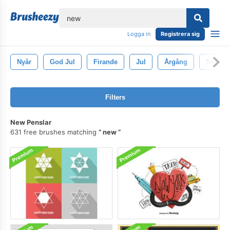
lose
Logga in
Registrera sig
Nyår
God Jul
Firande
Jul
Årgång
Skriva 
Filters
New Penslar
631 free brushes matching
new