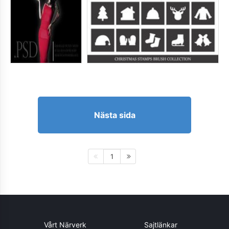
Nästa sida
1
Vårt Närverk
Sajtlänkar