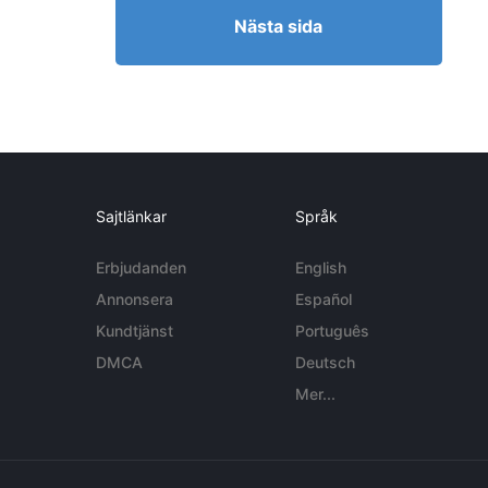
Nästa sida
Sajtlänkar
Språk
Erbjudanden
English
Annonsera
Español
Kundtjänst
Português
DMCA
Deutsch
Mer...