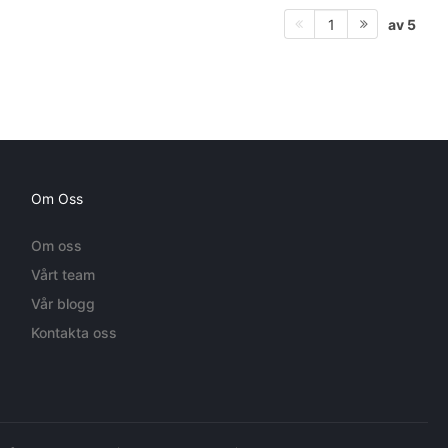
av 5
1
Om Oss
Om oss
Vårt team
Vår blogg
Kontakta oss