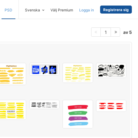
Registrera sig
PSD
Svenska
Välj Premium
Logga in
av 5
1