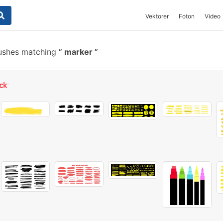
Vektorer
Foton
Video
ushes matching
marker