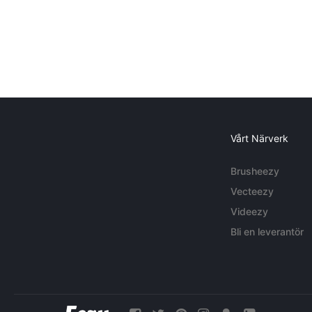
Vårt Närverk
Brusheezy
Vecteezy
Videezy
Bli en leverantör