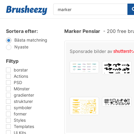
Sortera efter:
Marker Penslar
-
200 free br
Bästa matchning
Nyaste
Sponsrade bilder av
Filtyp
borstar
Actions
PSD
Mönster
gradienter
strukturer
symboler
former
Styles
Templates
Ui Kits