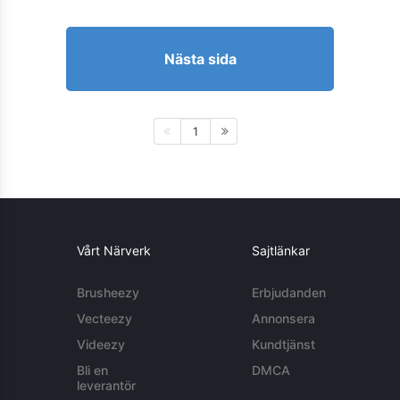
Nästa sida
1
Vårt Närverk
Sajtlänkar
Brusheezy
Erbjudanden
Vecteezy
Annonsera
Videezy
Kundtjänst
Bli en
DMCA
leverantör