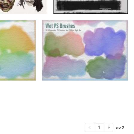
av 2
1