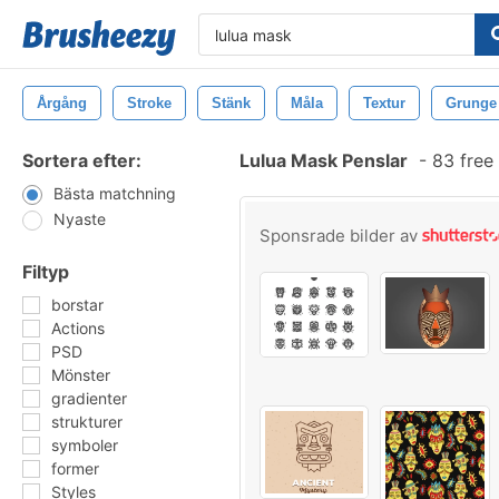
Årgång
Stroke
Stänk
Måla
Textur
Grunge
Sortera efter:
Lulua Mask Penslar
-
83 free
Bästa matchning
Nyaste
Sponsrade bilder av
Filtyp
borstar
Actions
PSD
Mönster
gradienter
strukturer
symboler
former
Styles