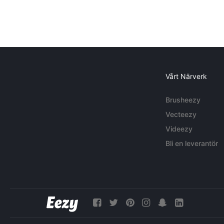
Vårt Närverk
Brusheezy
Vecteezy
Videezy
Bli en leverantör