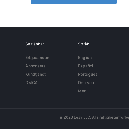
Sajtlänkar
Språk
Erbjudanden
English
Annonsera
Español
Kundtjänst
Português
DMCA
Deutsch
Mer...
© 2026 Eezy LLC. Alla rättigheter förbe