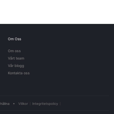
Om Oss
Om oss
Vårt team
Vår blogg
Kontakta oss
•
hållna
Villkor
Integritetspolicy