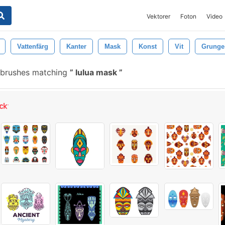
Vektorer
Foton
Video
Vattenfärg
Kanter
Mask
Konst
Vit
Grunge
 brushes matching
lulua mask