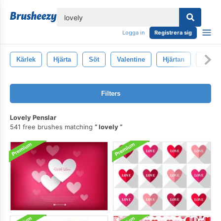
lose
Logga in
Registrera sig
Kärlek
Hjärta
Söt
Valentine
Hjärtan
Symb
Filters
Lovely Penslar
541 free brushes matching
lovely