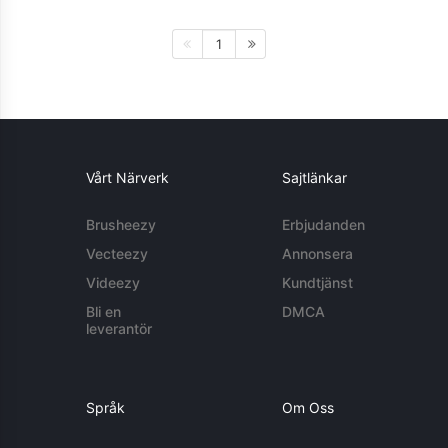
1
Vårt Närverk
Sajtlänkar
Brusheezy
Erbjudanden
Vecteezy
Annonsera
Videezy
Kundtjänst
Bli en
DMCA
leverantör
Språk
Om Oss