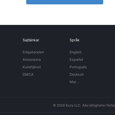
Sajtlänkar
Språk
Erbjudanden
English
Annonsera
Español
Kundtjänst
Português
DMCA
Deutsch
Mer...
© 2026 Eezy LLC. Alla rättigheter förbe