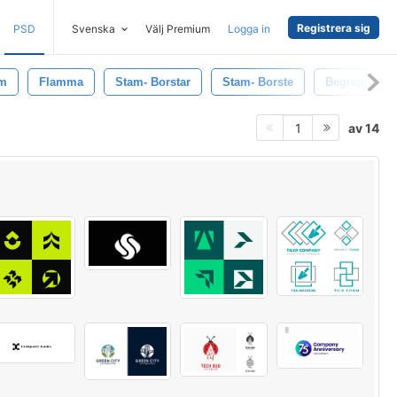
Registrera sig
PSD
Svenska
Välj Premium
Logga in
m
Flamma
Stam- Borstar
Stam- Borste
Begrepp
av 14
1