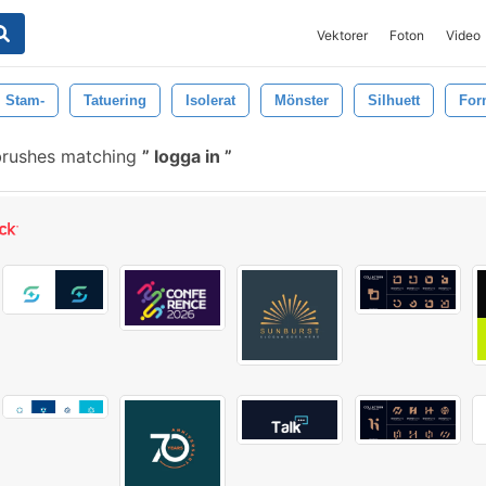
Vektorer
Foton
Video
Stam-
Tatuering
Isolerat
Mönster
Silhuett
For
brushes matching
logga in