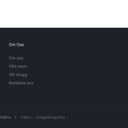
Om Oss
Om oss
Vårt team
Vår blogg
Kontakta oss
•
hållna
Villkor
Integritetspolicy