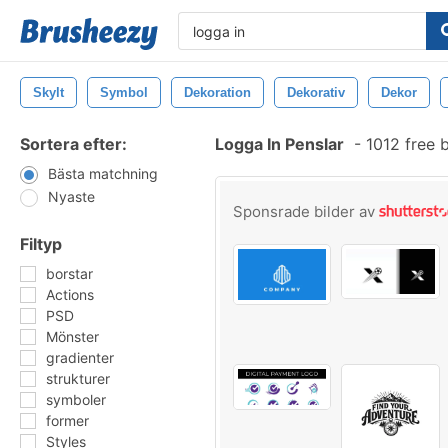
Skylt
Symbol
Dekoration
Dekorativ
Dekor
Sortera efter:
Logga In Penslar
-
1012 free 
Bästa matchning
Nyaste
Sponsrade bilder av
Filtyp
borstar
Actions
PSD
Mönster
gradienter
strukturer
symboler
former
Styles