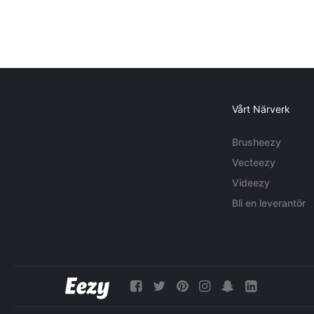
Vårt Närverk
Brusheezy
Vecteezy
Videezy
Bli en leverantör