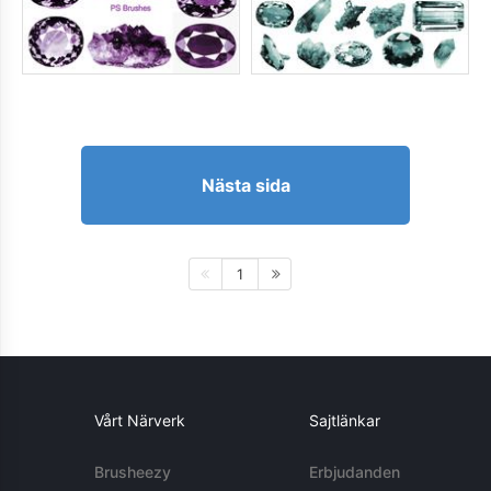
Nästa sida
1
Vårt Närverk
Sajtlänkar
Brusheezy
Erbjudanden