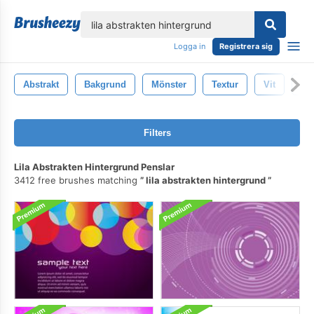
lose
Logga in
Registrera sig
Abstrakt
Bakgrund
Mönster
Textur
Vit
Sv
Filters
Lila Abstrakten Hintergrund Penslar
3412 free brushes matching
lila abstrakten hintergrund