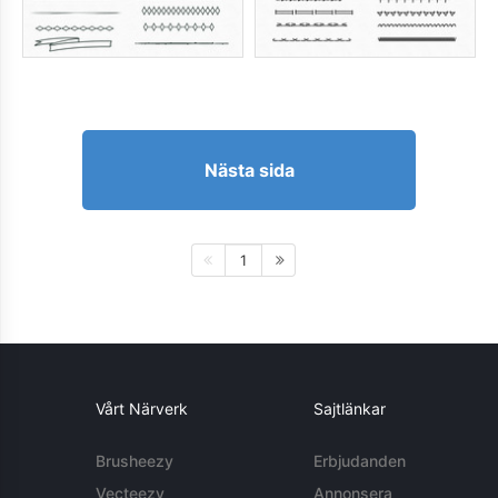
Nästa sida
1
Vårt Närverk
Sajtlänkar
Brusheezy
Erbjudanden
Vecteezy
Annonsera