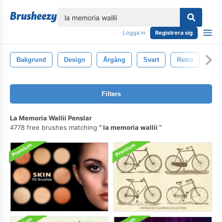
lose
Logga in
Registrera sig
Bakgrund
Design
Årgång
Svart
Retro
Ele
Filters
La Memoria Wallii Penslar
4778 free brushes matching
la memoria wallii