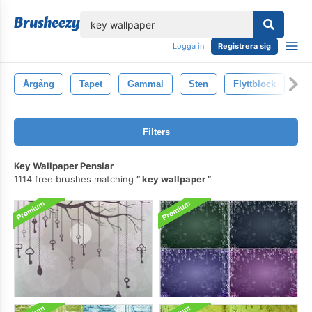
lose
Logga in
Registrera sig
Årgång
Tapet
Gammal
Sten
Flyttblock
Ba
Filters
Key Wallpaper Penslar
1114 free brushes matching
key wallpaper