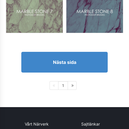
Nästa sida
1
Vårt Närverk
Sajtlänkar