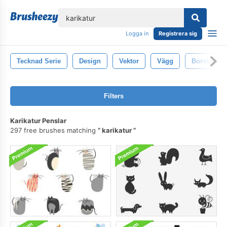
lose
Logga in
Registrera sig
Tecknad Serie
Design
Vektor
Vägg
Borstar
Filters
Karikatur Penslar
297 free brushes matching
karikatur