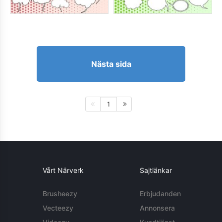
Nästa sida
1
Vårt Närverk
Sajtlänkar
Brusheezy
Erbjudanden
Vecteezy
Annonsera