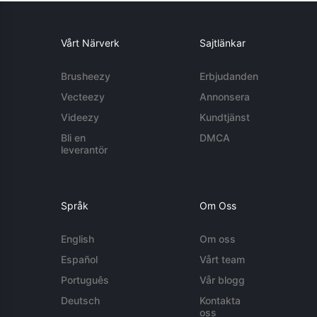
Vårt Närverk
Sajtlänkar
Brusheezy
Erbjudanden
Vecteezy
Annonsera
Videezy
Kundtjänst
Bli en
DMCA
leverantör
Språk
Om Oss
English
Om oss
Español
Vårt team
Português
Vår blogg
Deutsch
Kontakta
oss