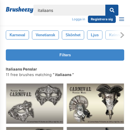
lose
Logga in
Registrera sig
Karneval
Venetiansk
Skönhet
Ljus
Kvinna
Filters
Italiaans Penslar
11 free brushes matching
italiaans