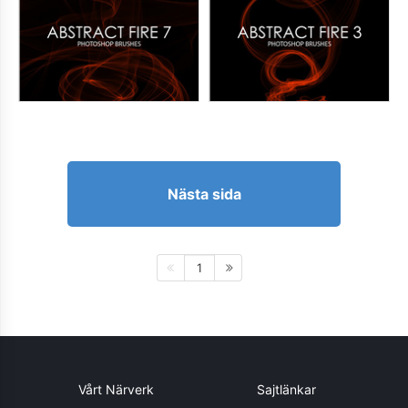
Nästa sida
1
Vårt Närverk
Sajtlänkar