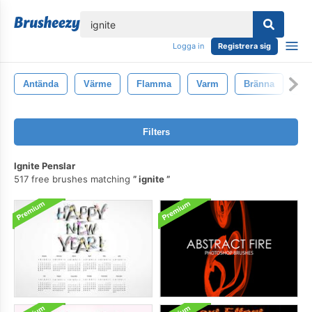
lose
Logga in
Registrera sig
Antända
Värme
Flamma
Varm
Bränna
Br
Filters
Ignite Penslar
517 free brushes matching
ignite