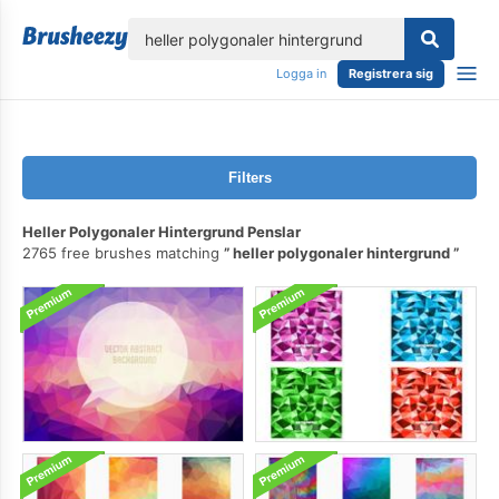
lose
Logga in
Registrera sig
Filters
Heller Polygonaler Hintergrund Penslar
2765 free brushes matching
heller polygonaler hintergrund