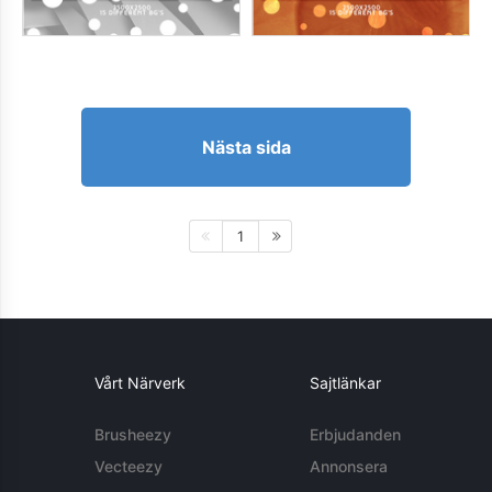
Nästa sida
1
Vårt Närverk
Sajtlänkar
Brusheezy
Erbjudanden
Vecteezy
Annonsera