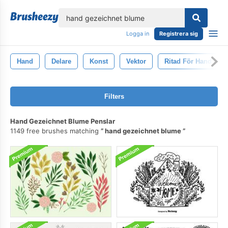
lose
Logga in
Registrera sig
Hand
Delare
Konst
Vektor
Ritad För Hand
Filters
Hand Gezeichnet Blume Penslar
1149 free brushes matching
hand gezeichnet blume