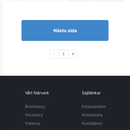
Nästa sida
1
Vårt Närverk
Sajtlänkar
Brusheezy
Erbjudanden
Vecteezy
Annonsera
Videezy
Kundtjänst