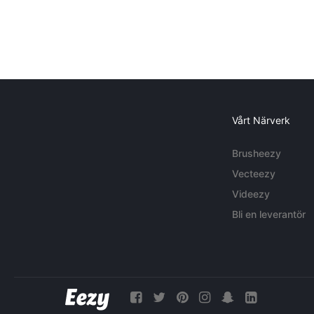
Vårt Närverk
Brusheezy
Vecteezy
Videezy
Bli en leverantör