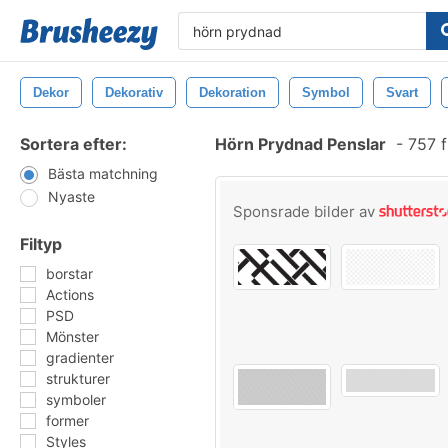
Dekor
Dekorativ
Dekoration
Symbol
Svart
Sortera efter:
Hörn Prydnad Penslar
-
757 f
Bästa matchning
Nyaste
Sponsrade bilder av
Filtyp
borstar
Actions
PSD
Mönster
gradienter
strukturer
symboler
former
Styles