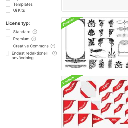
Templates
Ui Kits
Licens typ:
Standard
Premium
Creative Commons
Endast redaktionell
användning