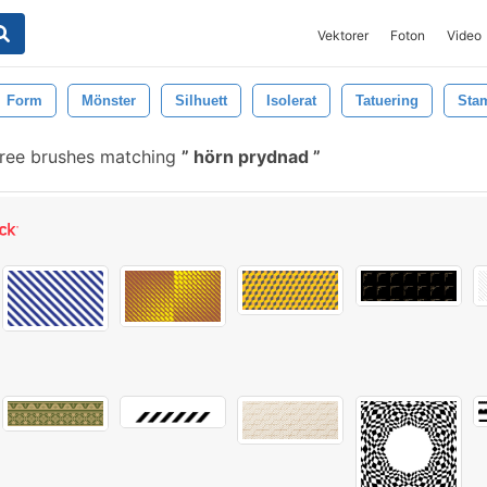
Vektorer
Foton
Video
Form
Mönster
Silhuett
Isolerat
Tatuering
Sta
ree brushes matching
hörn prydnad