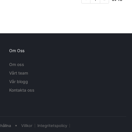
Om Oss
Om oss
Vårt team
Vår blogg
Kontakta oss
•
hållna
Villkor
Integritetspolicy