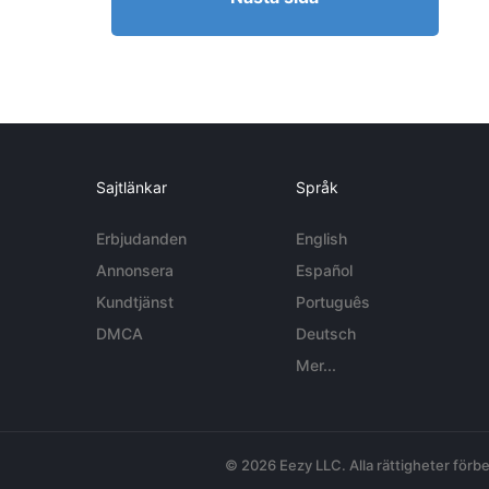
Sajtlänkar
Språk
Erbjudanden
English
Annonsera
Español
Kundtjänst
Português
DMCA
Deutsch
Mer...
© 2026 Eezy LLC. Alla rättigheter förbe