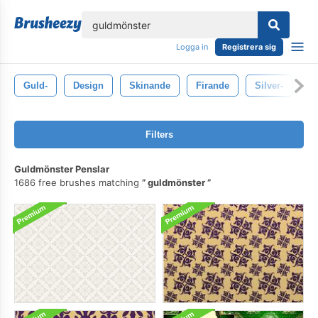
lose
Logga in
Registrera sig
Guld-
Design
Skinande
Firande
Silver-
S
Filters
Guldmönster Penslar
1686 free brushes matching
guldmönster