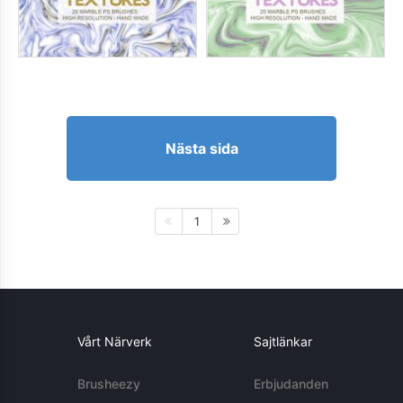
Nästa sida
1
Vårt Närverk
Sajtlänkar
Brusheezy
Erbjudanden