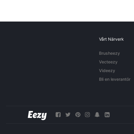
Vårt Närverk
Brusheezy
Vecteezy
Videezy
Bli en leverantör