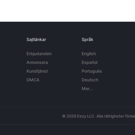
Sajtlänkar
Språk
Erbjudanden
English
Annonsera
Español
Kundtjänst
Português
DMCA
Deutsch
Mer...
© 2026 Eezy LLC. Alla rättigheter förbe