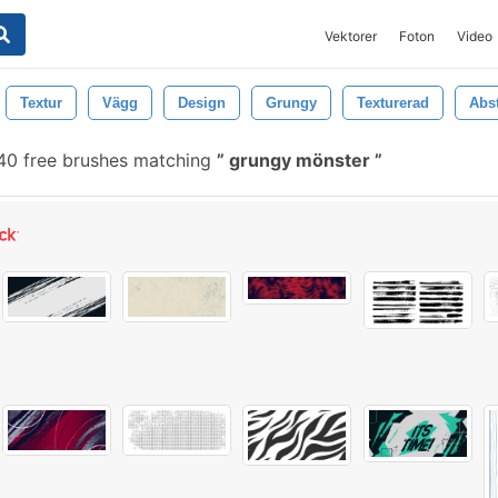
Vektorer
Foton
Video
Textur
Vägg
Design
Grungy
Texturerad
Abst
40 free brushes matching
grungy mönster