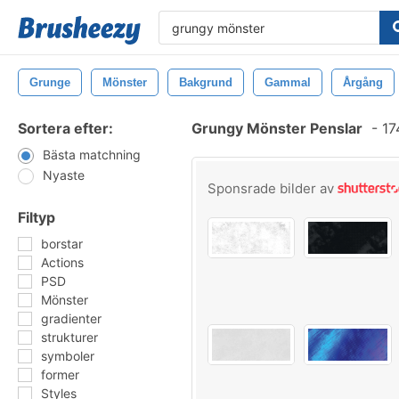
Grunge
Mönster
Bakgrund
Gammal
Årgång
Sortera efter:
Grungy Mönster Penslar
-
17
Bästa matchning
Nyaste
Sponsrade bilder av
Filtyp
borstar
Actions
PSD
Mönster
gradienter
strukturer
symboler
former
Styles