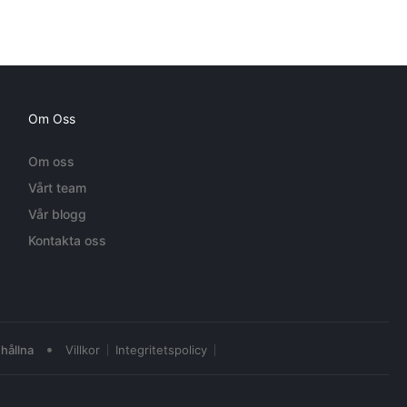
Om Oss
Om oss
Vårt team
Vår blogg
Kontakta oss
•
hållna
Villkor
Integritetspolicy