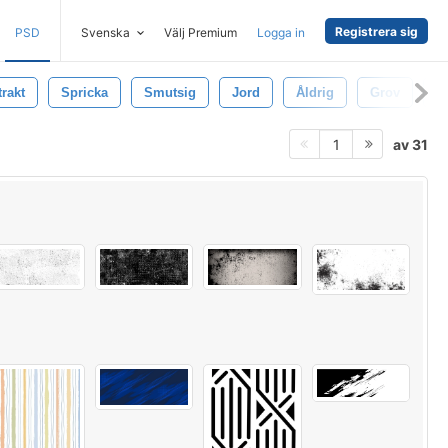
Registrera sig
PSD
Svenska
Välj Premium
Logga in
rakt
Spricka
Smutsig
Jord
Åldrig
Grov
Ar
av 31
1