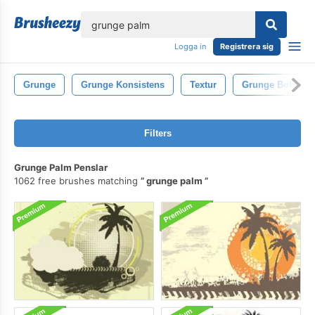
lose
Logga in
Registrera sig
Grunge
Grunge Konsistens
Textur
Grunge Borstar
Filters
Grunge Palm Penslar
1062 free brushes matching
grunge palm