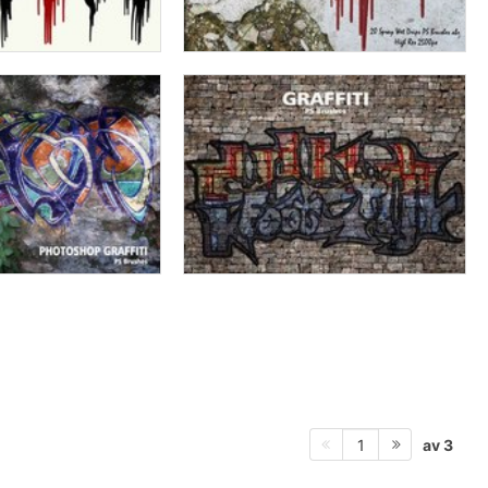
av 3
1