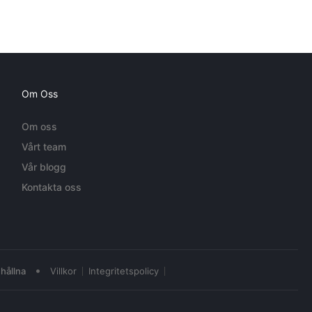
Om Oss
Om oss
Vårt team
Vår blogg
Kontakta oss
•
hållna
Villkor
Integritetspolicy