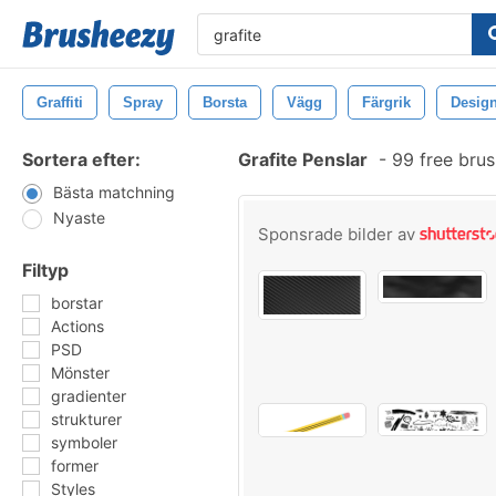
Graffiti
Spray
Borsta
Vägg
Färgrik
Desig
Sortera efter:
Grafite Penslar
-
99 free bru
Bästa matchning
Nyaste
Sponsrade bilder av
Filtyp
borstar
Actions
PSD
Mönster
gradienter
strukturer
symboler
former
Styles