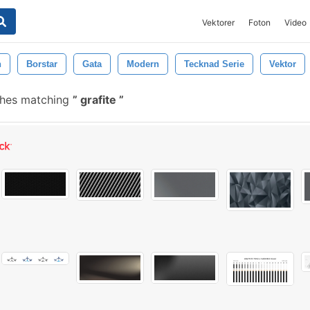
Vektorer
Foton
Video
n
Borstar
Gata
Modern
Tecknad Serie
Vektor
shes matching
grafite