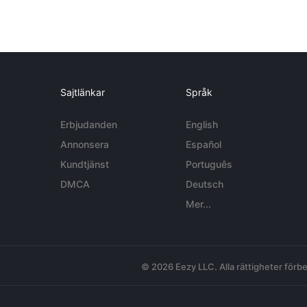
Sajtlänkar
Språk
Erbjudanden
English
Annonsera
Español
Kundtjänst
Português
DMCA
Deutsch
Mer...
© 2026 Eezy LLC. Alla rättigheter förbe