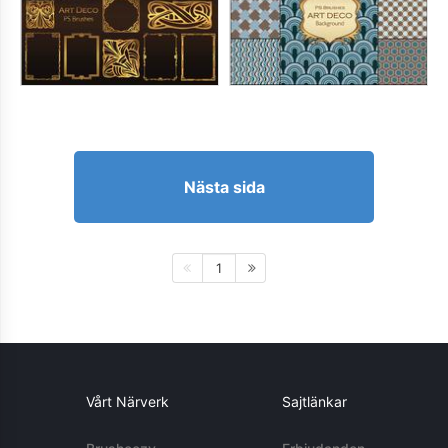
Nästa sida
1
Vårt Närverk
Sajtlänkar