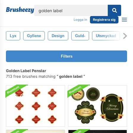
lose
Logga in
Registrera sig
Lyx
Gyllene
Design
Guld-
Utsmyckad
Ele
Filters
Golden Label Penslar
713 free brushes matching
golden label