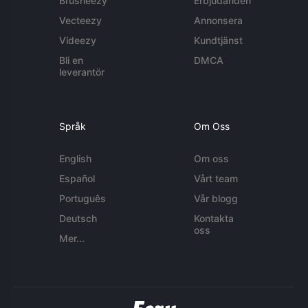
Brusheezy
Erbjudanden
Vecteezy
Annonsera
Videezy
Kundtjänst
Bli en
DMCA
leverantör
Språk
Om Oss
English
Om oss
Español
Vårt team
Português
Vår blogg
Deutsch
Kontakta
oss
Mer...