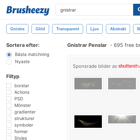
Gnistra
Glöd
Transparent
Ljus
Abstrakt
B
Sortera efter:
Gnistrar Penslar
-
695 free b
Bästa matchning
Nyaste
Sponsrade bilder av
Filtyp
borstar
Actions
PSD
Mönster
gradienter
strukturer
symboler
former
Styles