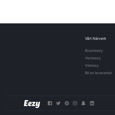
Vårt Närverk
Brusheezy
Vecteezy
Videezy
Bli en leverantör