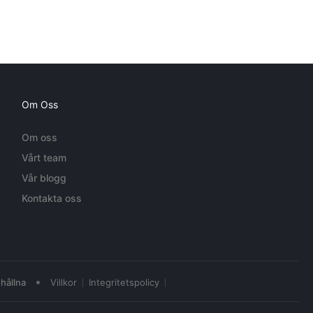
Om Oss
Om oss
Vårt team
Vår blogg
Kontakta oss
•
hållna
Villkor
Integritetspolicy