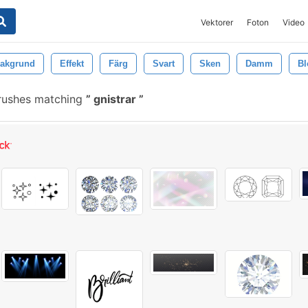
Vektorer
Foton
Video
akgrund
Effekt
Färg
Svart
Sken
Damm
Bl
rushes matching
gnistrar