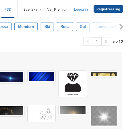
Registrera sig
PSD
Svenska
Välj Premium
Logga in
ossa
Mondern
Blå
Rosa
Gul
Linssignalljus
av 12
1