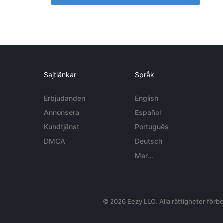
Sajtlänkar
Språk
Erbjudanden
English
Annonsera
Español
Kundtjänst
Português
DMCA
Deutsch
Mer...
© 2026 Eezy LLC. Alla rättigheter förbe