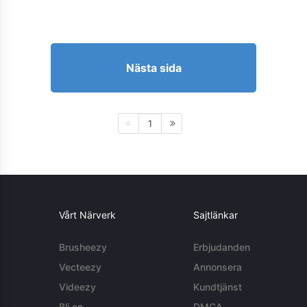
Nästa sida
1
Vårt Närverk
Sajtlänkar
Brusheezy
Erbjudanden
Vecteezy
Annonsera
Videezy
Kundtjänst
Bli en
DMCA