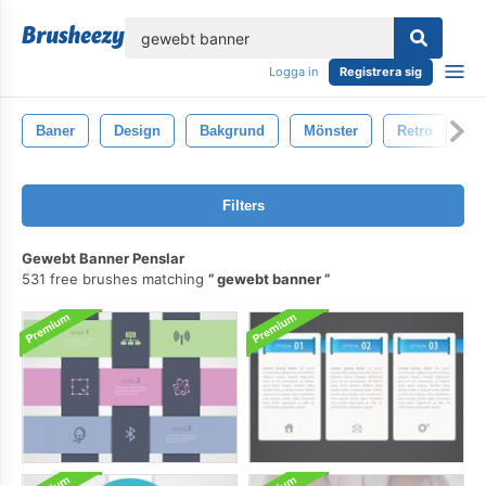
lose
Logga in
Registrera sig
Baner
Design
Bakgrund
Mönster
Retro
Å
Filters
Gewebt Banner Penslar
531 free brushes matching
gewebt banner