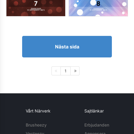
Nästa sida
1
Vårt Närverk
Sajtlänkar
Brusheezy
Erbjudanden
Vecteezy
Annonsera