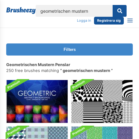
lose
Logga in
Registrera sig
Filters
Geometrischen Mustern Penslar
250 free brushes matching
geometrischen mustern