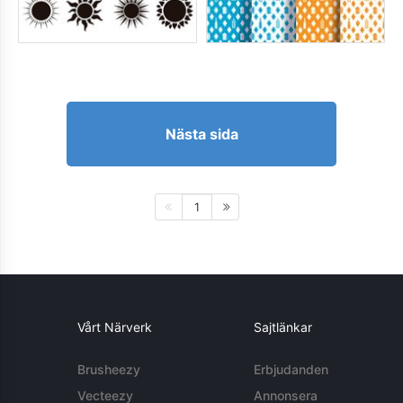
Nästa sida
1
Vårt Närverk
Sajtlänkar
Brusheezy
Erbjudanden
Vecteezy
Annonsera