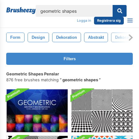
lose
Logga in
Registrera sig
Form
Design
Dekoration
Abstrakt
Dekorativ
Filters
Geometric Shapes Penslar
876 free brushes matching
geometric shapes