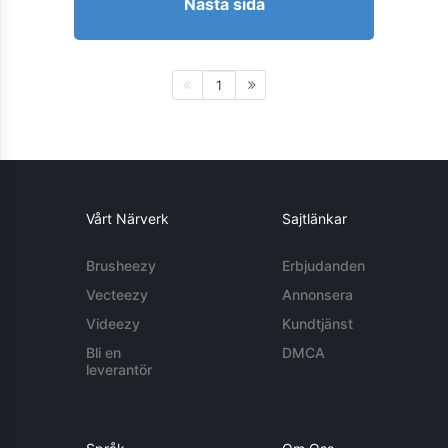
Nästa sida
1
Vårt Närverk
Sajtlänkar
Brusheezy
Erbjudanden
Vecteezy
Annonsera
Videezy
Kundtjänst
Bli en
DMCA
leverantör