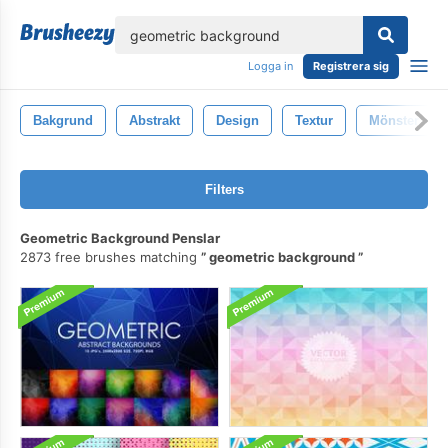
lose
Logga in
Registrera sig
Bakgrund
Abstrakt
Design
Textur
Mönster
Filters
Geometric Background Penslar
2873 free brushes matching
geometric background