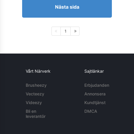
Nästa sida
1
Vårt Närverk
Sajtlänkar
Brusheezy
Erbjudanden
Vecteezy
Annonsera
Videezy
Kundtjänst
Bli en
DMCA
leverantör