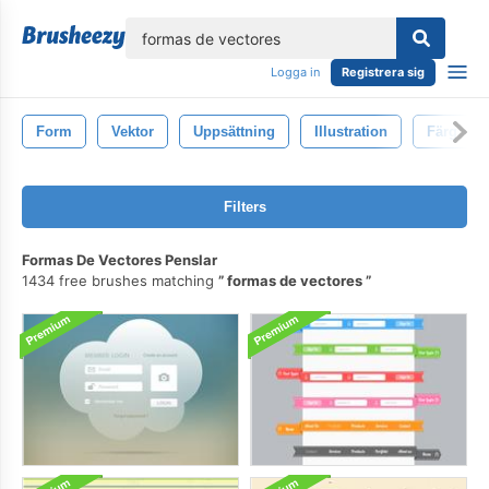
lose
Logga in
Registrera sig
Form
Vektor
Uppsättning
Illustration
Färg
Filters
Formas De Vectores Penslar
1434 free brushes matching
formas de vectores