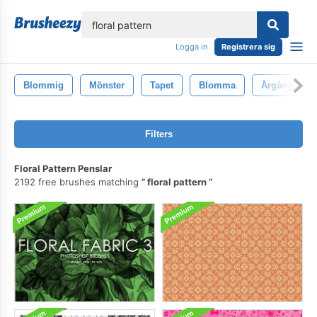
lose
Logga in
Registrera sig
Blommig
Mönster
Tapet
Blomma
Årgång
Filters
Floral Pattern Penslar
2192 free brushes matching
floral pattern