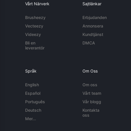
Vårt Närverk
Sajtlänkar
Brusheezy
Erbjudanden
Vecteezy
Annonsera
Videezy
Kundtjänst
Bli en
DMCA
leverantör
Språk
Om Oss
English
Om oss
Español
Vårt team
Português
Vår blogg
Deutsch
Kontakta
oss
Mer...