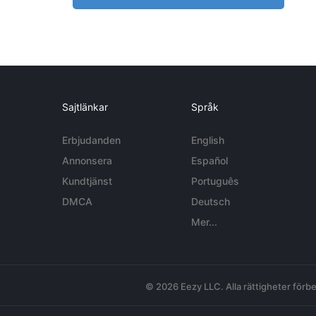
Sajtlänkar
Språk
Erbjudanden
English
Annonsera
Español
Kundtjänst
Português
DMCA
Deutsch
Mer...
© 2026 Eezy LLC. Alla rättigheter förbe