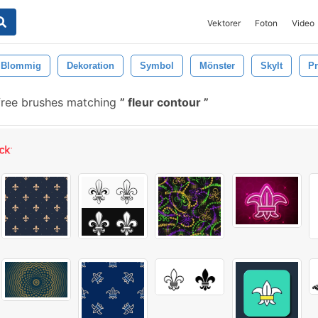
Vektorer
Foton
Video
Blommig
Dekoration
Symbol
Mönster
Skylt
P
ree brushes matching
fleur contour