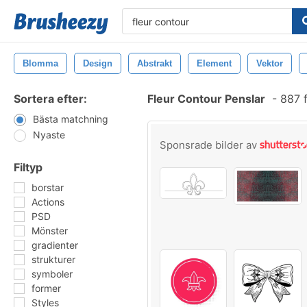
Blomma
Design
Abstrakt
Element
Vektor
Sortera efter:
Fleur Contour Penslar
-
887 f
Bästa matchning
Nyaste
Sponsrade bilder av
Filtyp
borstar
Actions
PSD
Mönster
gradienter
strukturer
symboler
former
Styles