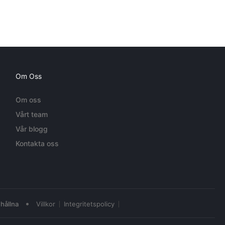
Om Oss
Om oss
Vårt team
Vår blogg
Kontakta oss
•
hållna
Villkor
Integritetspolicy