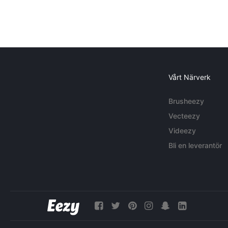
Vårt Närverk
Brusheezy
Vecteezy
Videezy
Bli en leverantör