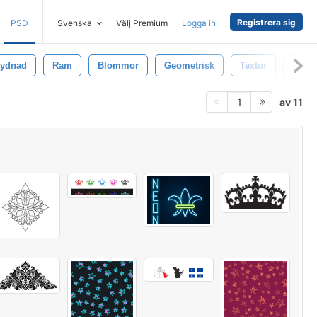
Registrera sig
PSD
Svenska
Välj Premium
Logga in
rydnad
Ram
Blommor
Geometrisk
Textur
Deko
av 11
1